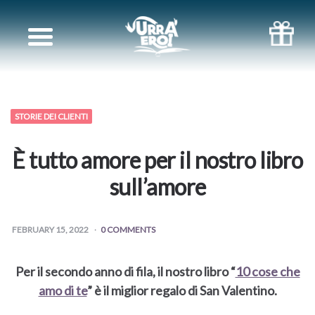
I
LIBRI
PIÙ
STORIE DEI CLIENTI
LETTI
È tutto amore per il nostro libro
OMAGGI
sull’amore
TRACCIABILITÀ
FEBRUARY 15, 2022
0 COMMENTS
DELL’ORDINE
Per il secondo anno di fila, il nostro libro “
10 cose che
BLOG
amo di te
” è il miglior regalo di San Valentino.