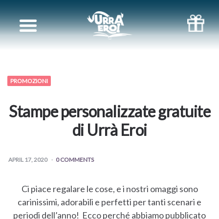
I
LIBRI
PIÙ
PROMOZIONI
LETTI
Stampe personalizzate gratuite
OMAGGI
di Urrà Eroi
TRACCIABILITÀ
APRIL 17, 2020
0 COMMENTS
DELL’ORDINE
Ci piace regalare le cose, e i nostri omaggi sono
BLOG
carinissimi, adorabili e perfetti per tanti scenari e
periodi dell’anno! Ecco perché abbiamo pubblicato