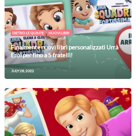
DIETRO LE QUINTE
NUOVI LIBRI
Finalmente nuovi libri personalizzati Urrà
Eroi per fino a 5 fratelli!
JULY 28, 2022