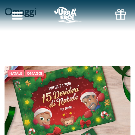
Omaggi
I
LIBRI
PIÙ
LETTI
NATALE
OMAGGI
OMAGGI
TRACCIABILITÀ
DELL’ORDINE
BLOG