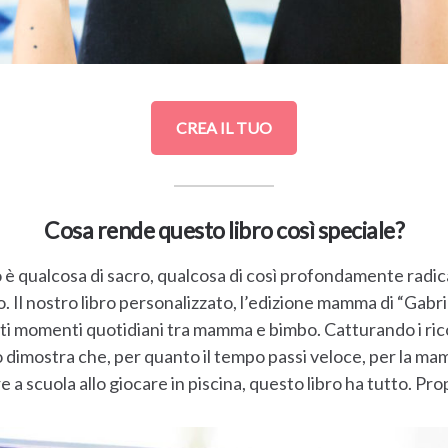
CREA IL TUO
Cosa rende questo libro così speciale?
o è qualcosa di sacro, qualcosa di così profondamente radic
. Il nostro libro personalizzato, l’edizione mamma di “Gabrie
nti momenti quotidiani tra mamma e bimbo. Catturando i ric
o dimostra che, per quanto il tempo passi veloce, per la ma
re a scuola allo giocare in piscina, questo libro ha tutto. P