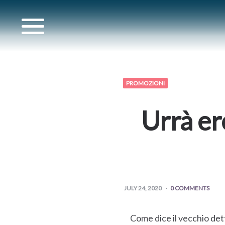
PIÙ
PROMOZIONI
Urrà er
I
ABILITÀ
JULY 24, 2020
0 COMMENTS
RDINE
Come dice il vecchio det